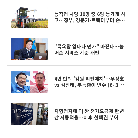
농작업 사망 10명 중 6명 농기계 사
고…정부, 경운기·트랙터부터 손본
다
"목욕탕 얼마나 먼가" 따진다…농
어촌 서비스 기준 개편
4년 만의 '강원 리턴매치'…우상호
vs 김진태, 부동층이 변수 [6·3 선
거 풍향계]
자영업자에 더 싼 전기요금제 반년
간 자동적용…이후 선택권 부여