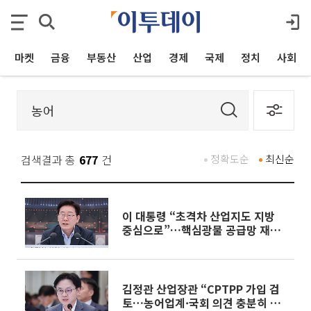
마켓
금융
부동산
산업
경제
국제
정치
사회
검색결과 총
677
건
정확도순
최신순
이 대통령 “초격차 산업지도 지방
중심으로”…핵심광물 공급망 재편
[종합]
김정관 산업장관 “CPTPP 가입 검
토…농어업계·국회 의견 충분히 수