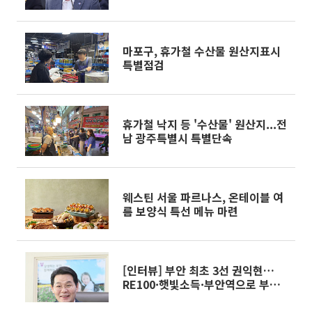
렴”
마포구, 휴가철 수산물 원산지표시
특별점검
휴가철 낙지 등 '수산물' 원산지...전
남 광주특별시 특별단속
웨스틴 서울 파르나스, 온테이블 여
름 보양식 특선 메뉴 마련
[인터뷰] 부안 최초 3선 권익현…
RE100·햇빛소득·부안역으로 부안
대도약