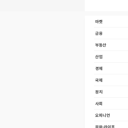
마켓
금융
부동산
산업
경제
국제
정치
사회
오피니언
문화·라이프