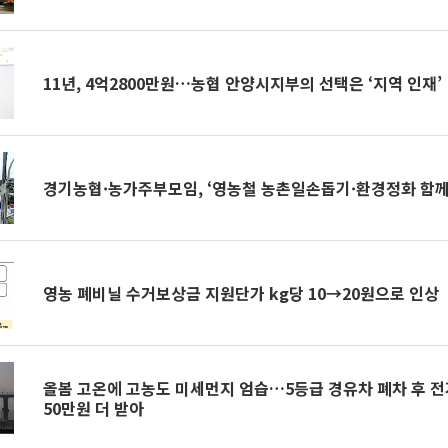
11년, 4억2800만원…농협 안양시지부의 선택은 ‘지역 인재’
경기농협·농가주부모임, ‘영농철 농촌일손돕기·환경정화 함께
영농 폐비닐 수거보상금 지원단가 kg당 10→20원으로 인상
올봄 고온에 고농도 미세먼지 엄습…5등급 경유차 폐차 후 전
50만원 더 받아