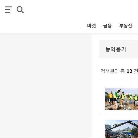
마켓
금융
부동산
검색결과 총
12