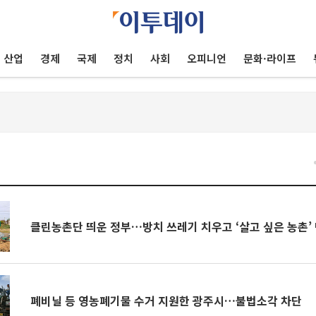
산업
경제
국제
정치
사회
오피니언
문화·라이프
건
클린농촌단 띄운 정부…방치 쓰레기 치우고 ‘살고 싶은 농촌’
폐비닐 등 영농폐기물 수거 지원한 광주시…불법소각 차단