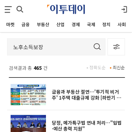
마켓
금융
부동산
산업
경제
국제
정치
사회
검색결과 총
465
건
정확도순
최신순
금융과 부동산 절연⋯'투기적 비거
주' 1주택 대출규제 강화 [하반기 경
제전략]
당정, 메가특구법 연내 처리…"입법
·예산 총력 지원"