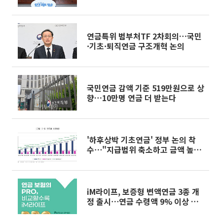
연금특위 범부처TF 2차회의…국민
·기초·퇴직연금 구조개혁 논의
국민연금 감액 기준 519만원으로 상
향…10만명 연금 더 받는다
'하후상박 기초연금' 정부 논의 착
수⋯"지급범위 축소하고 금액 높여
야"
iM라이프, 보증형 변액연금 3종 개
정 출시⋯연금 수령액 9% 이상 확
대