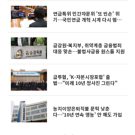
연금특위 민간자문위 '또 빈손' 위
기⋯국민연금 개혁 시계 다시 멈추
나
금감원·복지부, 취약계층 금융범죄
대응 맞손⋯불법사금융 원스톱 지원
금투협, 'K-자본시장포럼' 출
범…"미래 10년 청사진 그린다"
농지이양은퇴직불 문턱 낮춘
다…‘10년 연속 영농’ 안 해도 가입