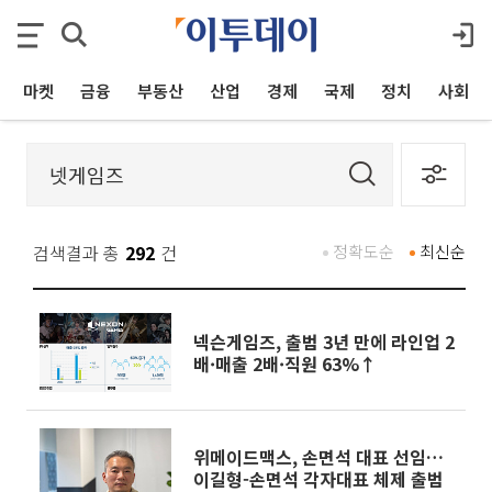
마켓
금융
부동산
산업
경제
국제
정치
사회
검색결과 총
292
건
정확도순
최신순
넥슨게임즈, 출범 3년 만에 라인업 2
배·매출 2배·직원 63%↑
위메이드맥스, 손면석 대표 선임…
이길형-손면석 각자대표 체제 출범