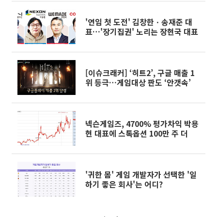
'연임 첫 도전' 김창한ㆍ송재준 대
표…'장기집권' 노리는 장현국 대표
[이슈크래커] ‘히트2’, 구글 매출 1
위 등극…게임대상 판도 ‘안갯속’
넥슨게임즈, 4700% 평가차익 박용
현 대표에 스톡옵션 100만 주 더
'귀한 몸' 게임 개발자가 선택한 '일
하기 좋은 회사'는 어디?