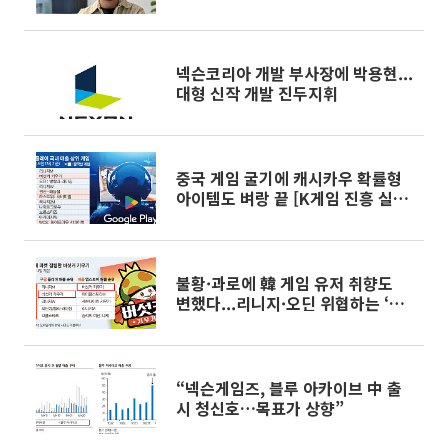
넥슨코리아 개발 부사장에 박용현...
대형 신작 개발 진두지휘
중국 게임 굴기에 캐시카우 확률형
아이템도 벼랑 끝 [K게임 진흥 실종
사건]
불황·과로에 韓 게임 유저 취향도
변했다...리니지·오딘 위협하는 ‘이
게임’
“넥슨게임즈, 블루 아카이브 中 출
시 청신호…목표가 상향”