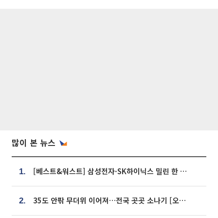
많이 본 뉴스
[베스트&워스트] 삼성전자·SK하이닉스 밀린 한 주…상상인증권은 85% 급등
1.
35도 안팎 무더위 이어져…전국 곳곳 소나기 [오늘 날씨]
2.