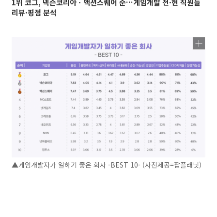
1위 코그, 넥슨코리아ㆍ액션스퀘어 순…게임개발 전·현 직원들
리뷰·평점 분석
▲게임개발자가 일하기 좋은 회사 -BEST 10- (사진제공=잡플래닛)