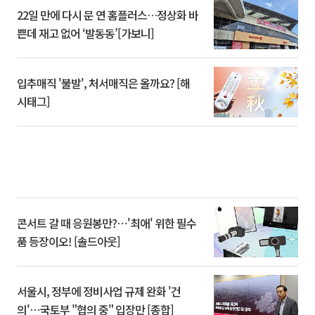
22일 만에 다시 문 연 홈플러스…정상화 바
쁜데 재고 없어 ‘발동동’[가보니]
입추매직 '불발', 처서매직은 올까요? [해
시태그]
콘서트 갈 때 응원봉만?⋯'최애' 위한 필수
품 등장이오! [솔드아웃]
서울시, 정부에 정비사업 규제 완화 '건
의'⋯국토부 "협의 중" 입장만 [종합]