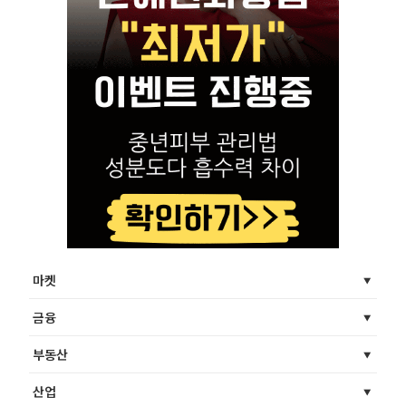
마켓
금융
부동산
산업