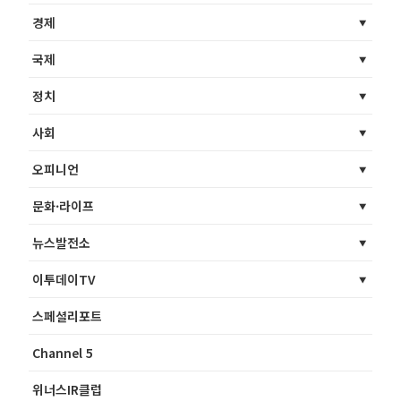
경제
국제
정치
사회
오피니언
문화·라이프
뉴스발전소
이투데이TV
스페셜리포트
Channel 5
위너스IR클럽