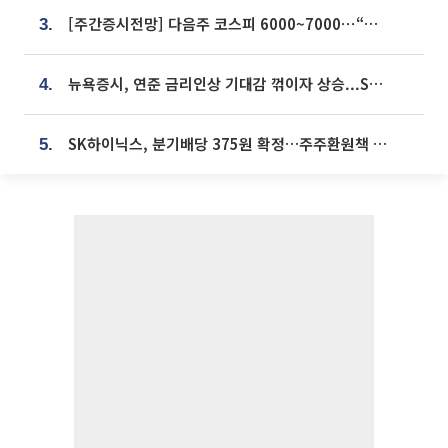
[주간증시전망] 다음주 코스피 6000~7000⋯“外人 수급은 정책이 변수”
3.
뉴욕증시, 연준 금리인상 기대감 꺾이자 상승...S&P500 사상 최고치 [종합]
4.
SK하이닉스, 분기배당 375원 확정…주주환원책 9월로 앞당겨 발표
5.