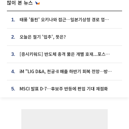
많이 본 뉴스
태풍 '돌핀' 오키나와 접근…일본기상청 경로 업데이트
1.
오늘은 절기 '입추', 뜻은?
2.
[증시키워드] 반도체 충격 뚫은 개별 호재...포스코퓨처엠·에코프로·한화솔루션 '눈길'
3.
iM "LIG D&A, 천궁-II 매출 하반기 회복 전망…방산 톱픽 유지"
4.
MSCI 발표 D-7…후보주 반등에 편입 기대 재점화
5.