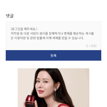
댓글
0 / 300