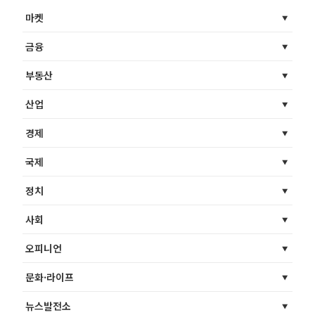
마켓
금융
부동산
산업
경제
국제
정치
사회
오피니언
문화·라이프
뉴스발전소