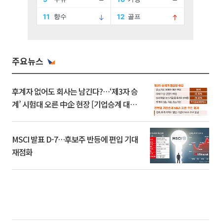
주요뉴스
후계자 없어도 회사는 남긴다?…‘제3자 승
계’ 시험대 오른 中企 현장 [기업승계 대전
환]
MSCI 발표 D-7…후보주 반등에 편입 기대
재점화