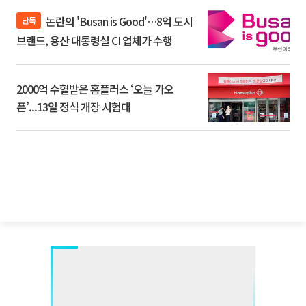
논란의 'Busan is Good'…8억 도시
단독
브랜드, 용산 대통령실 CI 업체가 수행
2000억 수혈받은 홈플러스 ‘오늘 가오
픈’...13일 정식 개장 시험대