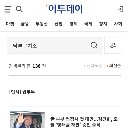
마켓
금융
부동산
산업
경제
국제
정치
사회
검색결과 총
136
건
정확도순
최신순
[인사] 법무부
尹 부부 법정서 첫 대면...김건희, 오
늘 ‘명태균 재판’ 증인 출석