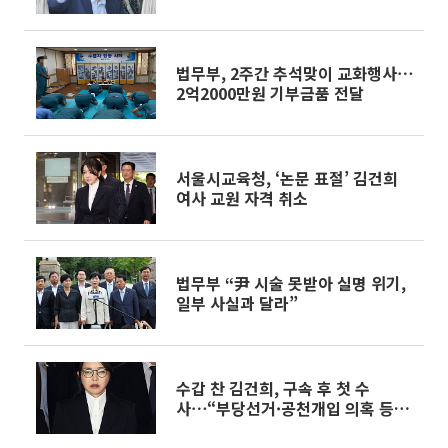
법무부, 2주간 추석맞이 교화행사⋯
2억2000만원 기부금품 전달
서울시교육청, ‘논문 표절’ 김건희
여사 교원 자격 취소
법무부 “尹 시술 못받아 실명 위기,
일부 사실과 달라”
수갑 찬 김건희, 구속 후 첫 수
사⋯“부당선거·공천개입 의혹 등
조사”