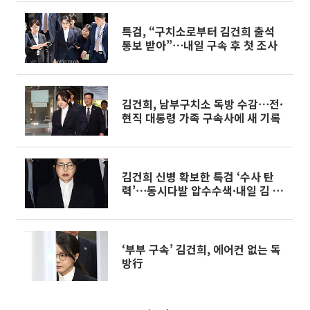
특검, “구치소로부터 김건희 출석
통보 받아”⋯내일 구속 후 첫 조사
김건희, 남부구치소 독방 수감⋯전·
현직 대통령 가족 구속사에 새 기록
김건희 신병 확보한 특검 ‘수사 탄
력’⋯동시다발 압수수색·내일 김 여
사 소환 [종합]
‘부부 구속’ 김건희, 에어컨 없는 독
방行