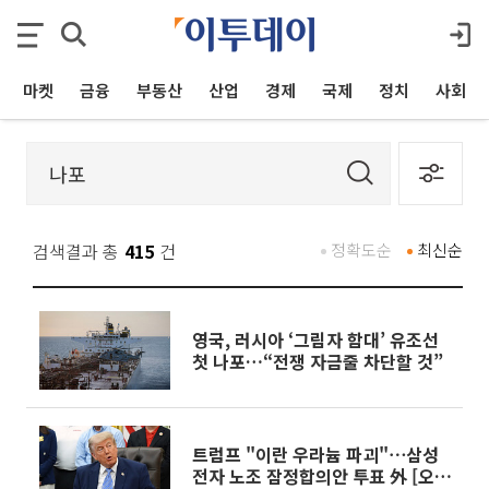
마켓
금융
부동산
산업
경제
국제
정치
사회
검색결과 총
415
건
정확도순
최신순
영국, 러시아 ‘그림자 함대’ 유조선
첫 나포…“전쟁 자금줄 차단할 것”
트럼프 "이란 우라늄 파괴"⋯삼성
전자 노조 잠정합의안 투표 外 [오늘