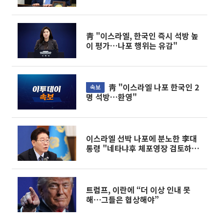
의 주요뉴스]
靑 "이스라엘, 한국인 즉시 석방 높
이 평가…나포 행위는 유감"
靑 "이스라엘 나포 한국인 2
속보
명 석방…환영"
이스라엘 선박 나포에 분노한 李대
통령 "네타냐후 체포영장 검토하
라"
트럼프, 이란에 “더 이상 인내 못
해⋯그들은 협상해야”