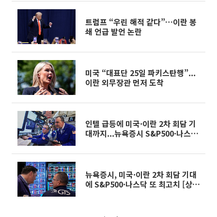
트럼프 “우린 해적 같다”…이란 봉
쇄 언급 발언 논란
미국 “대표단 25일 파키스탄행”...
이란 외무장관 먼저 도착
인텔 급등에 미국·이란 2차 회담 기
대까지...뉴욕증시 S&P500·나스닥
최고치 [종합]
뉴욕증시, 미국·이란 2차 회담 기대
에 S&P500·나스닥 또 최고치 [상
보]