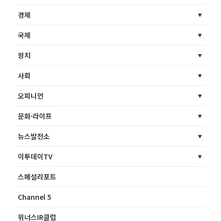
경제
국제
정치
사회
오피니언
문화·라이프
뉴스발전소
이투데이TV
스페셜리포트
Channel 5
위너스IR클럽