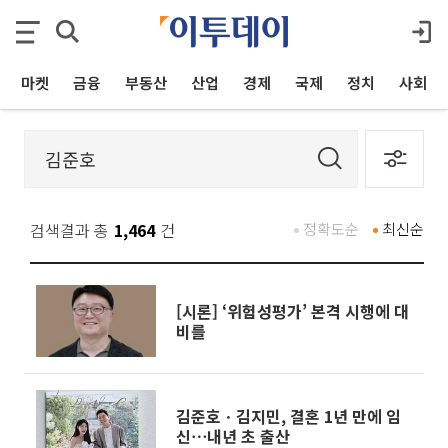
마켓
금융
부동산
산업
경제
국제
정치
사회
검색결과 총
1,464
건
정확도순
최신순
[시론] ‘위험성평가’ 본격 시행에 대
비를
김준호ㆍ김지민, 결혼 1년 만에 임
신⋯내년 초 출산