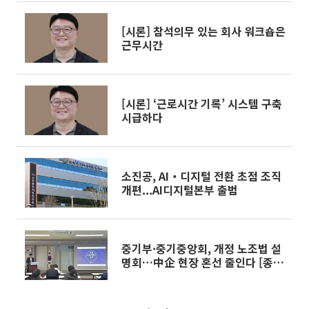
[시론] 참석의무 있는 회사 워크숍은
근무시간
[시론] ‘근로시간 기록’ 시스템 구축
시급하다
소진공, AI‧디지털 전환 초점 조직
개편...AI디지털본부 출범
중기부·중기중앙회, 개정 노조법 설
명회…中企 현장 혼선 줄인다 [종
합]