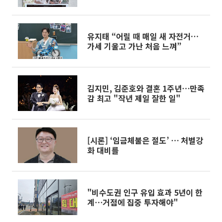
유지태 “어릴 때 매일 새 자전거…
가세 기울고 가난 처음 느껴”
김지민, 김준호와 결혼 1주년⋯만족
감 최고 "작년 제일 잘한 일"
[시론] ‘임금체불은 절도’ ⋯ 처벌강
화 대비를
"비수도권 인구 유입 효과 5년이 한
계⋯거점에 집중 투자해야"