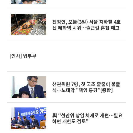
전장연, 오늘(3일) 서울 지하철 4호
선 혜화역 시위…출근길 혼잡 예고
[인사] 법무부
선관위원 7명, 첫 국조 줄줄이 불출
석…노태악 "책임 통감”[종합]
與 “선관위 상임 체제로 개편…필요
하면 개헌도 검토”