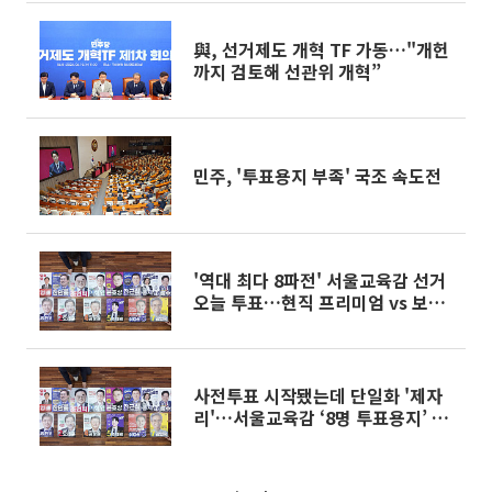
與, 선거제도 개혁 TF 가동…"개헌
까지 검토해 선관위 개혁”
민주, '투표용지 부족' 국조 속도전
'역대 최다 8파전' 서울교육감 선거
오늘 투표…현직 프리미엄 vs 보수
분산
사전투표 시작됐는데 단일화 '제자
리'…서울교육감 ‘8명 투표용지’ 현
실화