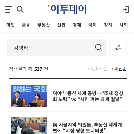
마켓
금융
부동산
산업
경제
국제
정치
사회
검색결과 총
537
건
정확도순
최신순
여야 부동산 세제 공방…“조세 정상
화 노력” vs “서민 겨눈 과세 칼날”
與 서울지역 의원들, 부동산 세제개
편에 “시장 영향 모니터링”