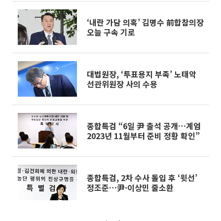
‘내란 가담 의혹’ 김명수 前합참의장
오늘 구속 기로
대법원장, ‘투표용지 부족’ 노태악
선관위원장 사의 수용
종합특검 “6일 尹 출석 공개…계엄
2023년 11월부터 준비 정황 확인”
종합특검, 2차 수사 돌입 후 ‘윗선’
정조준…尹·이상민 줄소환