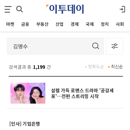
마켓
금융
부동산
산업
경제
국제
정치
사회
검색결과 총
1,199
건
정확도순
최신순
설렘 가득 로맨스 드라마 '공감세
포'⋯전편 스트리밍 시작
[인사] 기업은행