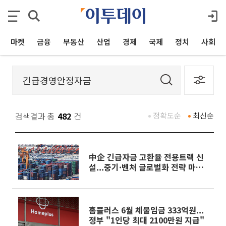
마켓
금융
부동산
산업
경제
국제
정치
사회
검색결과 총
482
건
정확도순
최신순
中企 긴급자금 고환율 전용트랙 신
설...중기·벤처 글로벌화 전략 마련
[하반기 경제전략]
홈플러스 6월 체불임금 333억원...
정부 "1인당 최대 2100만원 지급"