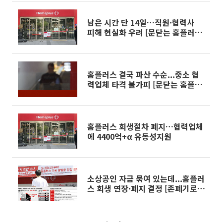
남은 시간 단 14일…직원·협력사
피해 현실화 우려 [문닫는 홈플러스
파장_종합]
홈플러스 결국 파산 수순...중소 협
력업체 타격 불가피 [문닫는 홈플러
스 파장]
홈플러스 회생절차 폐지…협력업체
에 4400억+α 유동성지원
소상공인 자금 묶여 있는데...홈플러
스 회생 연장·폐지 결정 [존폐기로
홈플러스]