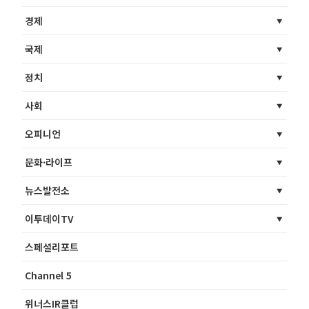
경제
국제
정치
사회
오피니언
문화·라이프
뉴스발전소
이투데이TV
스페셜리포트
Channel 5
위너스IR클럽