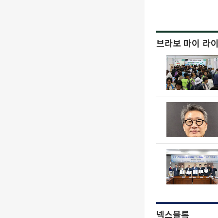
브라보 마이 라
넥스블록