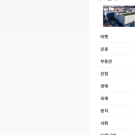
마켓
금융
부동산
산업
경제
국제
정치
사회