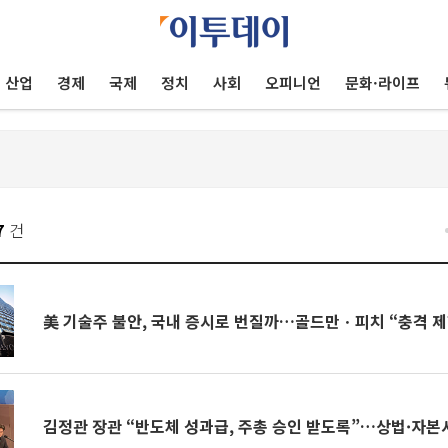
산업
경제
국제
정치
사회
오피니언
문화·라이프
7
건
美 기술주 불안, 국내 증시로 번질까…골드만ㆍ피치 “충격 
김정관 장관 “반도체 성과급, 주총 승인 받도록”…상법·자본