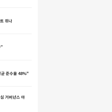
보트 쥐나
”
균 준수율 48%"
심 거버넌스 아