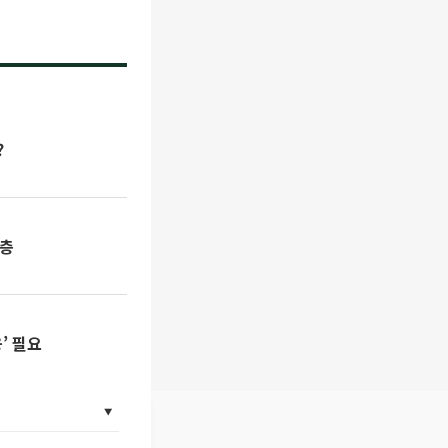
?
령층
’ 필요