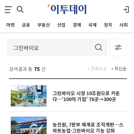
마켓
금융
부동산
산업
경제
국제
정치
사회
검색결과 총
75
건
정확도순
최신순
그린바이오 시장 10조원으로 키운
다…‘100억 기업’ 76곳→300곳
농진원, 7본부 체계로 조직개편…스
마트농업·그린바이오 기능 강화