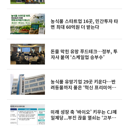
농식품 스타트업 16곳, 민간투자 타
면 최대 60억원 더 받는다
돈줄 막힌 유망 푸드테크…정부, 투
자사 붙여 ‘스케일업 승부수’
농식품 유망기업 29곳 키운다…반
려동물까지 품은 ‘혁신 프리미어
1000’
미래 성장 축 ‘바이오’ 키우는 CJ제
일제당...부진 끊을 열쇠는 ‘고부가
가치 전략’