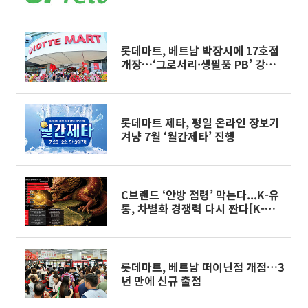
롯데마트, 베트남 박장시에 17호점
개장…‘그로서리·생필품 PB’ 강화
전략 눈길
롯데마트 제타, 평일 온라인 장보기
겨냥 7월 ‘월간제타’ 진행
C브랜드 ‘안방 점령’ 막는다...K-유
통, 차별화 경쟁력 다시 짠다[K-유
통 차이나 인베이전]
롯데마트, 베트남 떠이닌점 개점…3
년 만에 신규 출점