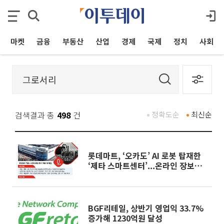
마켓
금융
부동산
산업
경제
국제
정치
사회
검색결과 총
498
건
정확도순
최신순
롯데마트, ‘오카도’ AI 로봇 탑재한
‘제타 스마트센터’...온라인 장보기
판 바꾼다[르포]
BGF리테일, 상반기 영업익 33.7%
증가해 1230억원 달성