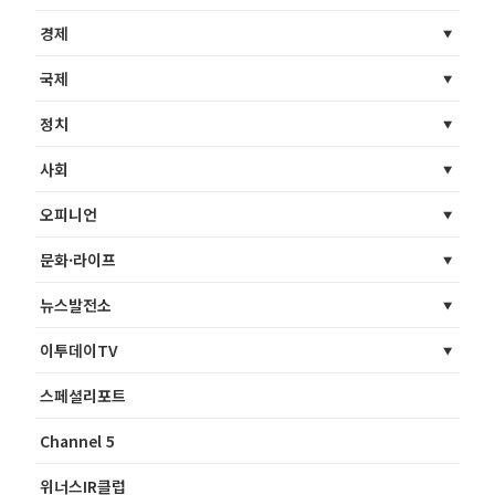
경제
국제
정치
사회
오피니언
문화·라이프
뉴스발전소
이투데이TV
스페셜리포트
Channel 5
위너스IR클럽