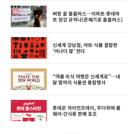
벼랑 끝 홈플러스…이마트·롯데마
트 양강 굳히나[존폐기로 홈플러스]
신세계 강남점, 아트·식품 결합한
‘어나더 팜’ 연다
“여름 미식 여행은 신세계로”…내
달 말까지 식품관 통합행사
롯데온 자이언츠데이, 무더위에 쿨
웨어·간식류 판매 호조