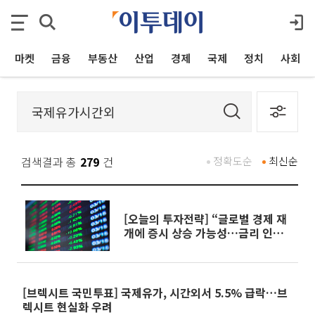
마켓
금융
부동산
산업
경제
국제
정치
사회
검색결과 총
279
건
정확도순
최신순
[오늘의 투자전략] “글로벌 경제 재
개에 증시 상승 가능성…금리 인하
여부 주목”
[브렉시트 국민투표] 국제유가, 시간외서 5.5% 급락…브
렉시트 현실화 우려