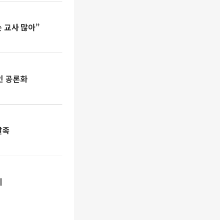
 교사 많아”
인 공론화
발족
기