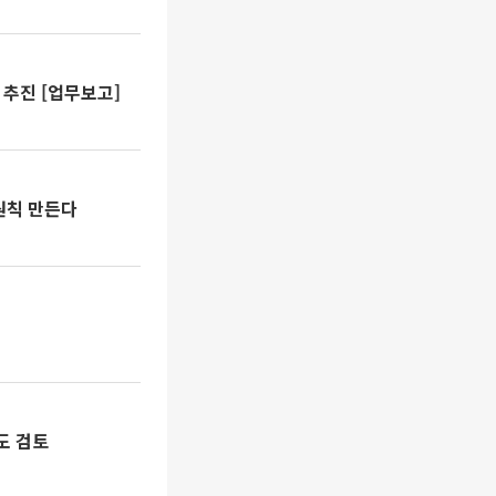
추진 [업무보고]
원칙 만든다
다
도 검토