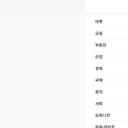
마켓
금융
부동산
산업
경제
국제
정치
사회
오피니언
문화·라이프