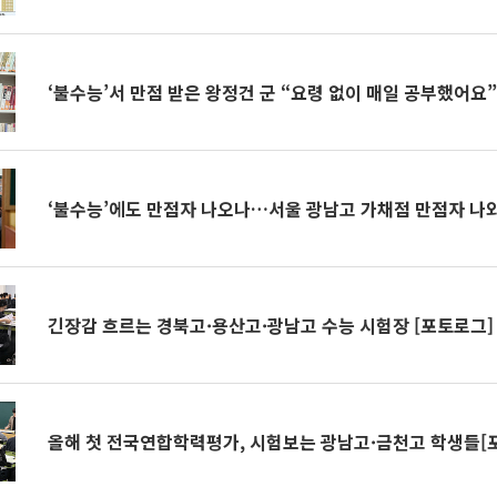
‘불수능’서 만점 받은 왕정건 군 “요령 없이 매일 공부했어요
‘불수능’에도 만점자 나오나…서울 광남고 가채점 만점자 나
긴장감 흐르는 경북고·용산고·광남고 수능 시험장 [포토로그]
올해 첫 전국연합학력평가, 시험보는 광남고·금천고 학생들[