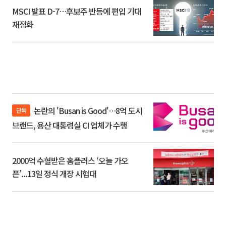
MSCI 발표 D-7…후보주 반등에 편입 기대
재점화
논란의 'Busan is Good'…8억 도시
단독
브랜드, 용산 대통령실 CI 업체가 수행
2000억 수혈받은 홈플러스 ‘오늘 가오
픈’...13일 정식 개장 시험대