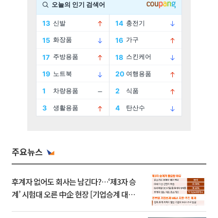
주요뉴스
후계자 없어도 회사는 남긴다?…‘제3자 승
계’ 시험대 오른 中企 현장 [기업승계 대전
환]