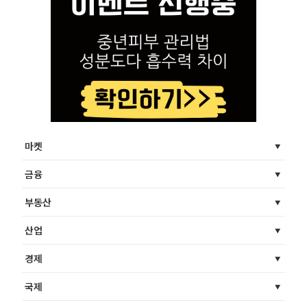
마켓
금융
부동산
산업
경제
국제