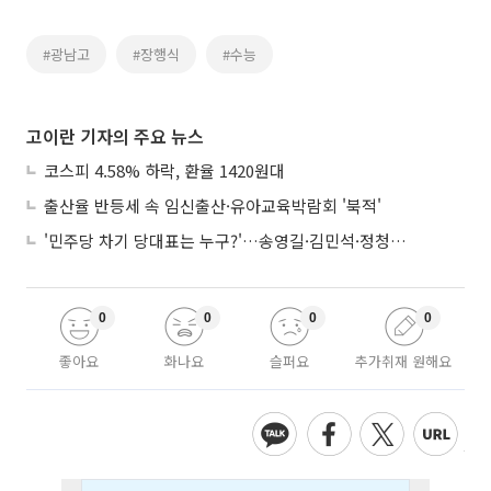
#광남고
#장행식
#수능
고이란 기자의 주요 뉴스
코스피 4.58% 하락, 환율 1420원대
출산율 반등세 속 임신출산·유아교육박람회 '북적'
'민주당 차기 당대표는 누구?'…송영길·김민석·정청래 토론회
0
0
0
0
좋아요
화나요
슬퍼요
추가취재 원해요