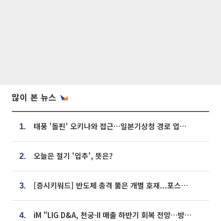
많이 본 뉴스
태풍 '돌핀' 오키나와 접근…일본기상청 경로 업데이트
1.
오늘은 절기 '입추', 뜻은?
2.
[증시키워드] 반도체 충격 뚫은 개별 호재...포스코퓨처엠·에코프로·한화솔루션 '눈길'
3.
iM "LIG D&A, 천궁-II 매출 하반기 회복 전망…방산 톱픽 유지"
4.