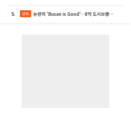
논란의 'Busan is Good'…8억 도시브랜드, 용산 대통령실 CI 업체가 수행
단독
5.