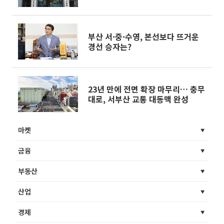
구청장 확정
부산 서·중·수영, 본선보다 뜨거운
경선 승자는?
23년 만에 전면 확장 마무리… 충무
대로, 서부산 교통 대동맥 완성
마켓
금융
부동산
산업
경제