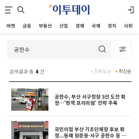
마켓
금융
부동산
산업
경제
국제
정치
사회
검색결과 총
4
건
정확도순
최신순
공한수, 부산 서구청장 3선 도전 확
정…'현역 프리미엄' 전략 주목
국민의힘 부산 기초단체장 후보 확
정...동래 장준용·서구 공한수 등 현