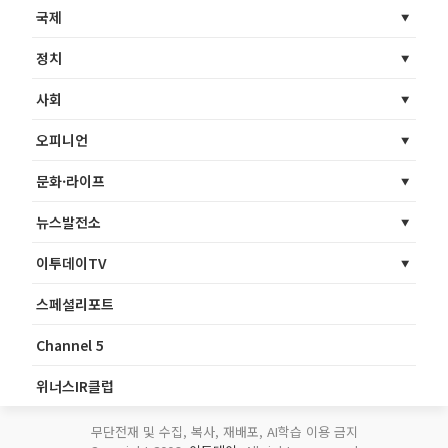
국제
정치
사회
오피니언
문화·라이프
뉴스발전소
이투데이TV
스페셜리포트
Channel 5
위너스IR클럽
무단전재 및 수집, 복사, 재배포, AI학습 이용 금지