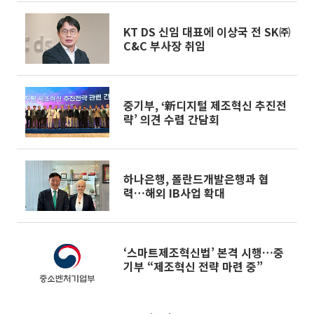
KT DS 신임 대표에 이상국 전 SK㈜
C&C 부사장 취임
중기부, ‘新디지털 제조혁신 추진전
략’ 의견 수렴 간담회
하나은행, 폴란드개발은행과 협
력…해외 IB사업 확대
‘스마트제조혁신법’ 본격 시행…중
기부 “제조혁신 전략 마련 중”