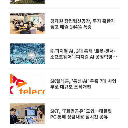
경과원 창업혁신공간, 투자 혹한기
뚫고 매출 144% 폭증
K-피지컬 AI, 3대 틈새 ‘로봇·센서·
소프트웨어’ [피지컬 AI 공장혁명
下]
SK텔레콤, '통신·AI' 두축 7대 사업
부로 대규모 조직개편
SKT, ‘T화면공유’ 도입…태블릿
PC 통해 상담내용 실시간 공유