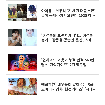
아이유ㆍ변우석 '21세기 대군부인'
올해 공개…카카오엔터 2025 라인
업
'이석훈의 브런치카페' DJ 이석훈
휴가…장동윤·공승연·윤상, 스페셜
DJ 맡는다
'인사이드 아웃2' 누적 관객 563만
명…'핸섬가이즈' 2위 역주행
핸섬한(?) 배우들이 말아주는 B급
코미디…영화 '핸섬가이즈' [시네마
천국]