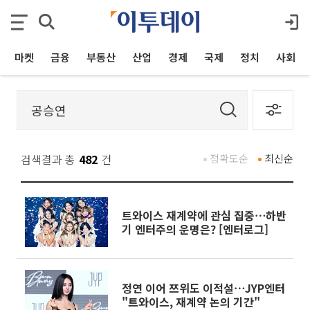
마켓
금융
부동산
산업
경제
국제
정치
사회
검색결과 총
482
건
정확도순
최신순
트와이스 재계약에 관심 집중⋯하반
기 엔터주의 운명은? [엔터로그]
정연 이어 쯔위도 이적설⋯JYP엔터
"트와이스, 재계약 논의 기간"