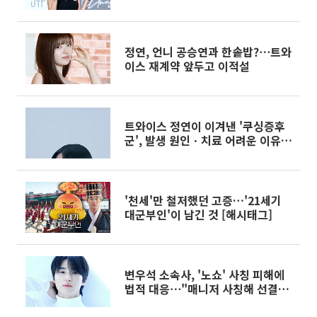
정연, 언니 공승연과 한솥밥?⋯트와
이스 재계약 앞두고 이적설
트와이스 정연이 이겨낸 '쿠싱증후
군', 발생 원인ㆍ치료 어려운 이유
는?
'천세'만 철저했던 고증…'21세기
대군부인'이 남긴 것 [해시태그]
변우석 소속사, '노쇼' 사칭 피해에
법적 대응⋯"매니저 사칭해 선결제
요구, 심각성 인지"