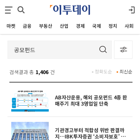
마켓
금융
부동산
산업
경제
국제
정치
사회
검색결과 총
1,406
건
정확도순
최신순
AB자산운용, 해외 공모펀드 4종 환
매주기 최대 3영업일 단축
기관경고부터 적합성 위반 판결까
지…IBK투자증권 ‘소비자보호’ 구