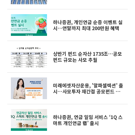
호 무색 [중견증권사 리스크 점검 1-
③]
하나증권, 개인연금 순증 이벤트 실
시⋯연말까지 최대 200만원 혜택
상반기 펀드 순자산 1735조…공모
펀드 규모는 사모 추월
미래에셋자산운용, '알파셀렉션' 출
시…사모투자 재간접 공모펀드 라인
업 확대
하나증권, 연금 일임 서비스 ‘1Q 스
마트 개인연금 랩’ 출시