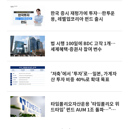
한국 증시 재평가에 투자…한투운
용, 레벨업코리아 펀드 출시
법 시행 100일에 BDC 고작 1개…
세제혜택·증권사 참여 변수
‘저축’에서 ‘투자’로…일본, 가계자
산 투자 비중 40%로 확대 목표
타임폴리오자산운용 '타임폴리오 위
드타임' 펀드 AUM 1조 돌파…"사
모재간접 공모펀드 최초"