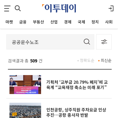
마켓
금융
부동산
산업
경제
국제
정치
사회
검색결과 총
509
건
정확도순
최신순
기획처 ‘교부금 20.79% 폐지’에 교
육계 “교육재정 축소는 미래 포기”
인천공항, 상주직원 주차요금 인상
추진…공항 종사자 반발