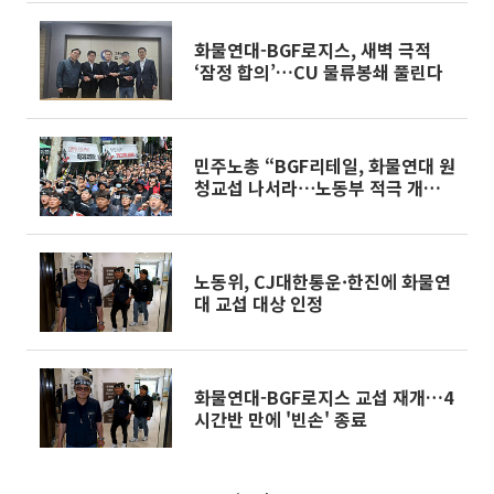
화물연대-BGF로지스, 새벽 극적
‘잠정 합의’…CU 물류봉쇄 풀린다
민주노총 “BGF리테일, 화물연대 원
청교섭 나서라⋯노동부 적극 개입해
야”
노동위, CJ대한통운·한진에 화물연
대 교섭 대상 인정
화물연대-BGF로지스 교섭 재개…4
시간반 만에 '빈손' 종료