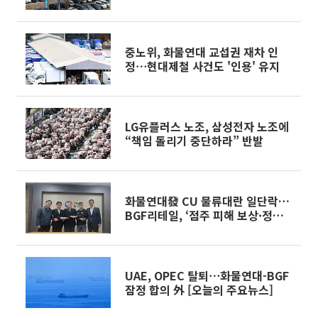
중노위, 화물연대 교섭권 재차 인
정⋯현대제철 사건도 '인용' 유지
LG유플러스 노조, 삼성전자 노조에
“책임 돌리기 중단하라” 반발
화물연대發 CU 물류대란 일단락…
BGF리테일, ‘점주 피해 보상·정상
화’ 숙제로
UAE, OPEC 탈퇴⋯화물연대-BGF
잠정 합의 外 [오늘의 주요뉴스]