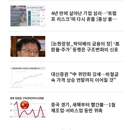
4년 만에 살아난 기업 심리⋯‘트럼
프 리스크’에 다시 흔들 [통상 불확
실성, 제도화]
[논현광장_박덕배의 금융의 창] ‘高
환율·주가’ 동행은 구조변화의 신호
대신증권 "中 위안화 강세⋯비철금
속 가격 상승 연말까지 이어질 것"
중국 경기, 새해부터 빨간불…1월
제조업·서비스업 동반 위축