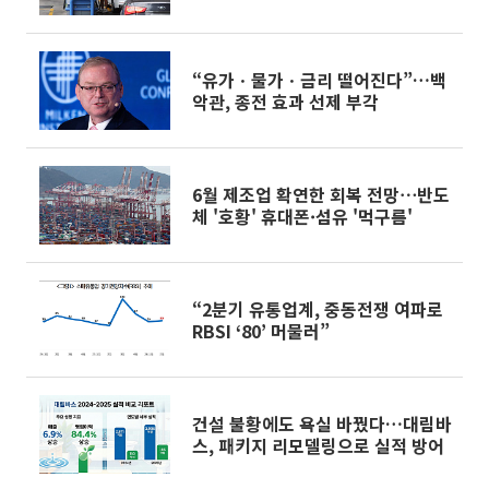
[미·이란 종전]
“유가ㆍ물가ㆍ금리 떨어진다”…백
악관, 종전 효과 선제 부각
6월 제조업 확연한 회복 전망⋯반도
체 '호황' 휴대폰·섬유 '먹구름'
“2분기 유통업계, 중동전쟁 여파로
RBSI ‘80’ 머물러”
건설 불황에도 욕실 바꿨다…대림바
스, 패키지 리모델링으로 실적 방어