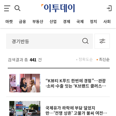
마켓
금융
부동산
산업
경제
국제
정치
사회
검색결과 총
441
건
정확도순
최신순
“K뷰티 K푸드 한번에 경험”…관광
·소비·수출 잇는 ‘K브랜드 클러스
터’ 만든다[하반기 경제전략]
국제유가 하락에 부담 덜었지
만…'전쟁 상흔' 고물가 불씨 여전