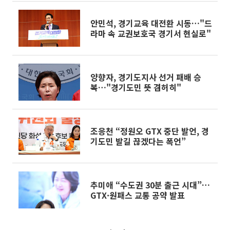
안민석, 경기교육 대전환 시동…"드
라마 속 교권보호국 경기서 현실로"
양향자, 경기도지사 선거 패배 승
복…"경기도민 뜻 겸허히"
조응천 “정원오 GTX 중단 발언, 경
기도민 발길 끊겠다는 폭언”
추미애 “수도권 30분 출근 시대”…
GTX·원패스 교통 공약 발표