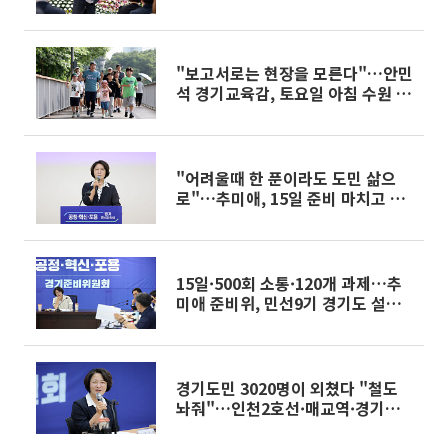
겠습니다"
"보고서로는 현장을 모른다"…안민
석 경기교육감, 토요일 아침 수원 광
교호수를 뛰다
"어려울때 한 푼이라도 도민 삶으
로"…추미애, 15일 준비 마치고 7월
1일 경기도지사 임기 시작
15일·500회 소통·120개 과제…추
미애 준비위, 민선9기 경기도 설계
도 완성했다
경기도민 3020명이 외쳤다 "철도
놔줘"…인천2호선·매교역·경기남
부철도 '교통민심' 폭발