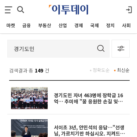
마켓
금융
부동산
산업
경제
국제
정치
사회
검색결과 총
149
건
정확도순
최신순
경기도민 자녀 463명에 장학금 16
억… 추미애 "꿈 응원한 손길 잊지
말길"
서이초 3년, 안민석의 응답…"선생
님, 가르치기만 하십시오. 지켜드리