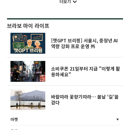
더보기
브라보 마이 라이프
[챗GPT 브리핑] 서울시, 중장년 AI
역량 강화 프로 운영 外
소비쿠폰 21일부터 지급 "이렇게 활
용하세요"
바람따라 꽃향기따라… 봄날 ‘길’을
걷다
마켓