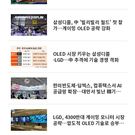
삼성디플, 中 '빌리빌리 월드' 첫 참
가…게이밍 OLED 공략 강화
OLED 시장 키우는 삼성디플
·LGD…中 추격에 기술 경쟁 격화
한미반도체·딥엑스, 컴퓨텍스서 AI
공급망 확장…대만서 빛난 韓기업
[컴퓨텍스2026]
LGD, 4300만대 게이밍 모니터 시장
공략…압도적 OLED 기술로 승부수
[컴퓨텍스2026]