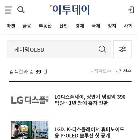
마켓
금융
부동산
산업
경제
국제
정치
사회
검색결과 총
39
건
정확도순
최신순
LG디스플레이, 상반기 영업익 390
억원…1년 만에 흑자 전환
LGD, K-디스플레이서 휴머노이드
용 P-OLED 솔루션 첫 공개