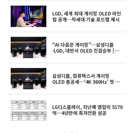
LGD, 세계 최대 게이밍 OLED 라인
업 공개…차세대 기술 로드맵 제시
“AI 다음은 게이밍”…삼성디플
·LGD, 대만서 OLED 진검승부 [컴
퓨텍스2026]
삼성디플, 컴퓨텍스서 게이밍
OLED 총공세…‘4K 360Hz’ 첫 공
개 [컴퓨텍스2026]
LG디스플레이, 지난해 영업익 5170
억…4년만에 흑자전환 성공