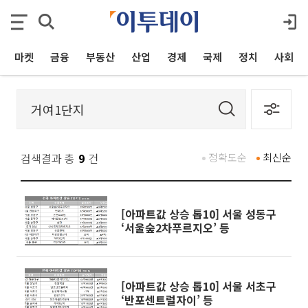
마켓
금융
부동산
산업
경제
국제
정치
사회
검색결과 총
9
건
정확도순
최신순
[아파트값 상승 톱10] 서울 성동구
‘서울숲2차푸르지오’ 등
[아파트값 상승 톱10] 서울 서초구
‘반포센트럴자이’ 등