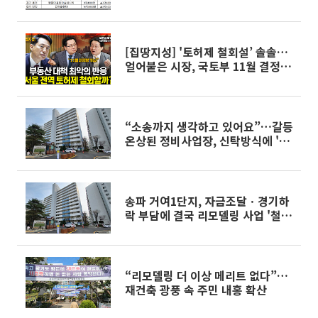
[집땅지성] '토허제 철회설’ 솔솔…
얼어붙은 시장, 국토부 11월 결정 내
릴까
“소송까지 생각하고 있어요”…갈등
온상된 정비사업장, 신탁방식에 '눈
길'
송파 거여1단지, 자금조달ㆍ경기하
락 부담에 결국 리모델링 사업 '철
회'
“리모델링 더 이상 메리트 없다”…
재건축 광풍 속 주민 내홍 확산