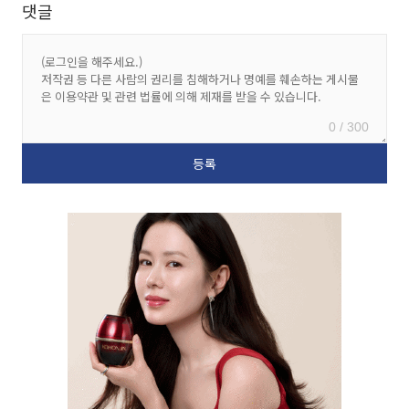
댓글
0 / 300