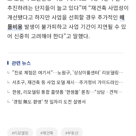
추진하려는 단지들이 늘고 있다”며 “재건축 사업성이
개선됐다고 하지만 사업을 선회할 경우 추가적인
매
몰비용
발생이 불가피하고 사업 기간이 지연될 수 있
어 신중히 고려해야 한다”고 말했다.
관련 뉴스
"진로 체험은 여기서"…노원구, '상상이룸센터' 리모델링 개관
서초구, 재건축 등 사업 모델 제시…주거정비 가이드라인 마련
한샘, 리모델링 통합 플랫폼 ‘한샘몰’ 론칭…“상담ㆍ견적ㆍ계약을 모바일로”
‘경험 無도 환영’ 첫 일자리 도전 설명서
#리모델링
#재건축
#부동산