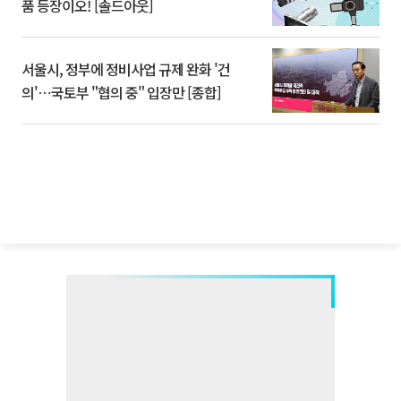
품 등장이오! [솔드아웃]
서울시, 정부에 정비사업 규제 완화 '건
의'⋯국토부 "협의 중" 입장만 [종합]