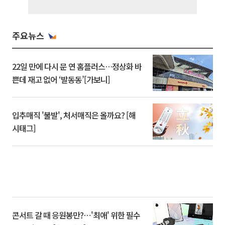
주요뉴스
22일 만에 다시 문 연 홈플러스…정상화 바
쁜데 재고 없어 ‘발동동’[가보니]
입추매직 '불발', 처서매직은 올까요? [해
시태그]
콘서트 갈 때 응원봉만?⋯'최애' 위한 필수