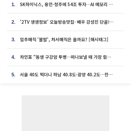
SK하이닉스, 용인·청주에 54조 투자…AI 메모리 생산기지 키운다
1.
'2TV 생생정보' 오늘방송맛집- 배우 강성진 단골! 쌀국수ㆍ푸팟퐁 커리 맛집 '블○○○'
2.
입추매직 '불발', 처서매직은 올까요? [해시태그]
3.
차인표 "동생 구강암 투병…떠나보낼 때 가장 힘들었다”
4.
서울 40도 찍더니 하남 40.8도·광양 40.2도…전국 '펄펄'
5.