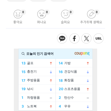
0
0
0
0
좋아요
화나요
슬퍼요
추가취재 원해요