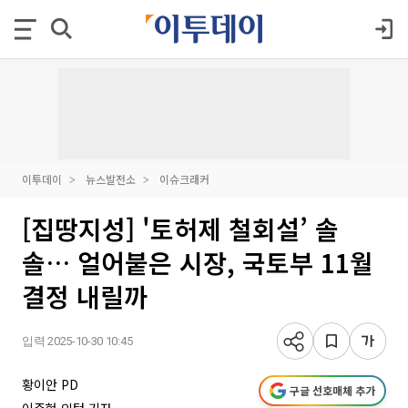
이투데이
뉴스발전소
이슈크래커
[집땅지성] '토허제 철회설’ 솔
솔… 얼어붙은 시장, 국토부 11월
결정 내릴까
입력 2025-10-30 10:45
황이안 PD
구글 선호매체 추가