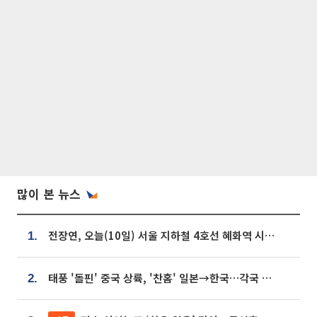
많이 본 뉴스
전장연, 오늘(10일) 서울 지하철 4호선 혜화역 시위…1호선 용산역 무정차
1.
태풍 '돌핀' 중국 상륙, '찬홈' 일본→한국…각국 기상청 예상 경로는?
2.