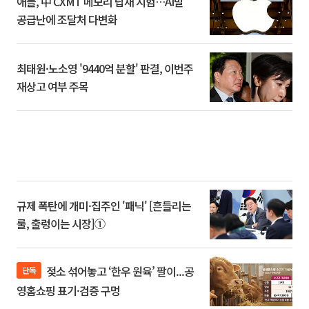
애플, 中 CXMT 메모리 탑재 시험…AI발
공급난에 조달처 다변화
최태원·노소영 '9440억 분할' 판결, 이번주
재상고 여부 주목
규제 폭탄에 개미·집주인 '패닉' [흔들리는
룰, 출렁이는 시장]①
젖소 섞어놓고 ‘한우 원육’ 팔이...공
단독
영홈쇼핑 표기·검증 구멍