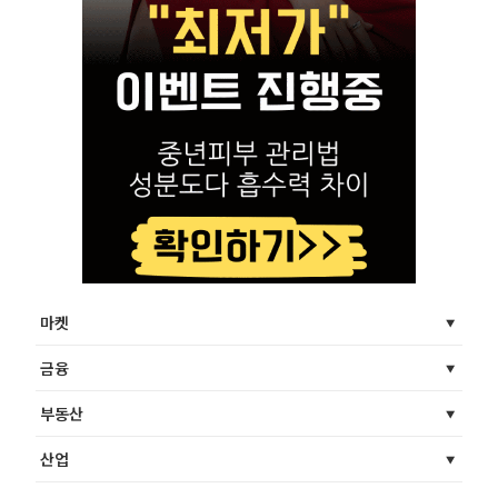
마켓
금융
부동산
산업