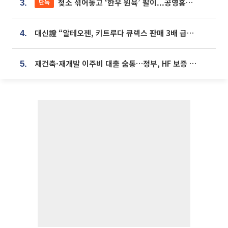
젖소 섞어놓고 ‘한우 원육’ 팔이...공영홈쇼핑 표기·검증 구멍
단독
3.
대신證 “알테오젠, 키트루다 큐렉스 판매 3배 급증…목표가 41만원 상향”
4.
재건축·재개발 이주비 대출 숨통…정부, HF 보증 신설 추진
5.