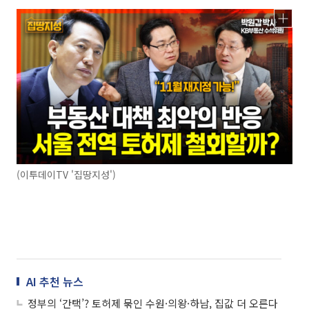
(이투데이TV '집땅지성')
AI 추천 뉴스
정부의 ‘간택’? 토허제 묶인 수원·의왕·하남, 집값 더 오른다