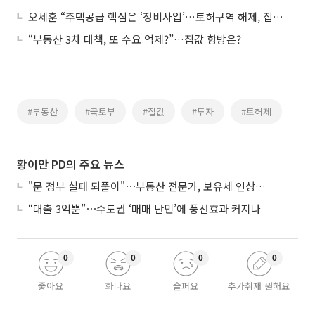
오세훈 “주택공급 핵심은 ‘정비사업’…토허구역 해제, 집값 상승 무관”
“부동산 3차 대책, 또 수요 억제?”…집값 향방은?
#부동산
#국토부
#집값
#투자
#토허제
황이안 PD의 주요 뉴스
"문 정부 실패 되풀이"⋯부동산 전문가, 보유세 인상에 우려
“대출 3억뿐”⋯수도권 ‘매매 난민’에 풍선효과 커지나
0
0
0
0
좋아요
화나요
슬퍼요
추가취재 원해요