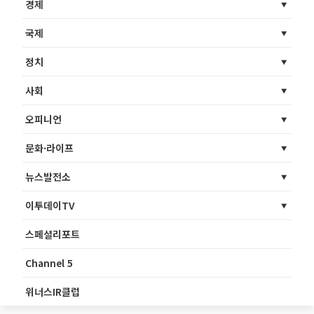
경제
국제
정치
사회
오피니언
문화·라이프
뉴스발전소
이투데이TV
스페셜리포트
Channel 5
위너스IR클럽