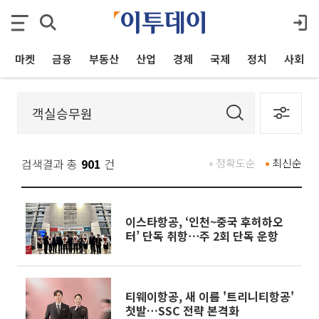
마켓
금융
부동산
산업
경제
국제
정치
사회
검색결과 총
901
건
정확도순
최신순
이스타항공, ‘인천~중국 후허하오
터’ 단독 취항⋯주 2회 단독 운항
티웨이항공, 새 이름 '트리니티항공'
첫발…SSC 전략 본격화