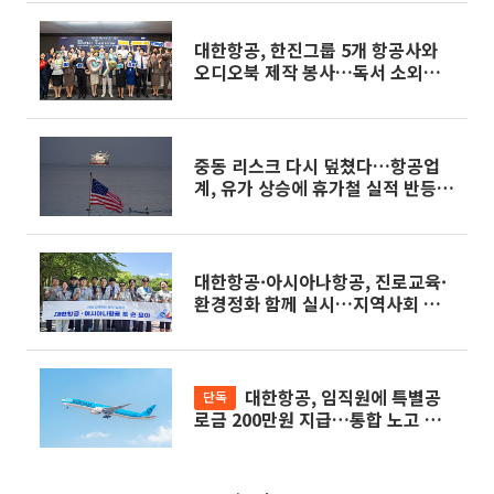
대한항공, 한진그룹 5개 항공사와
오디오북 제작 봉사…독서 소외계층
아동 지원
중동 리스크 다시 덮쳤다…항공업
계, 유가 상승에 휴가철 실적 반등
'경고등'
대한항공·아시아나항공, 진로교육·
환경정화 함께 실시…지역사회 상생
확대
대한항공, 임직원에 특별공
단독
로금 200만원 지급…통합 노고 치
하