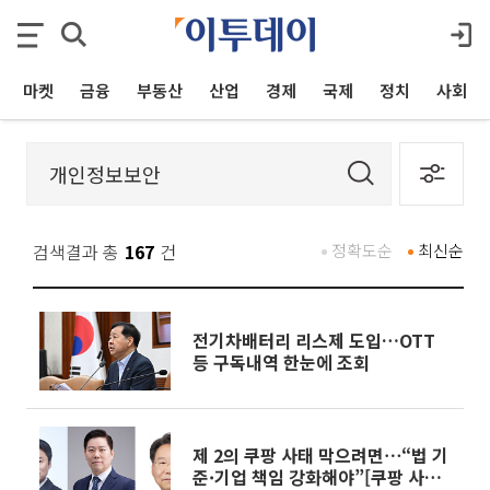
마켓
금융
부동산
산업
경제
국제
정치
사회
검색결과 총
167
건
정확도순
최신순
전기차배터리 리스제 도입…OTT
등 구독내역 한눈에 조회
제 2의 쿠팡 사태 막으려면⋯“법 기
준·기업 책임 강화해야”[쿠팡 사태