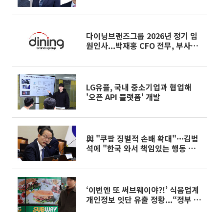
100일, 이커머스 뉴노멀]
다이닝브랜즈그룹 2026년 정기 임
원인사...박재홍 CFO 전무, 부사장
승진
LG유플, 국내 중소기업과 협업해
'오픈 API 플랫폼' 개발
與 "쿠팡 징벌적 손배 확대"···김범
석에 "한국 와서 책임있는 행동 해
야”
‘이번엔 또 써브웨이야?!’ 식음업계
개인정보 잇단 유출 정황...“정부 보
안 지원책 시급”