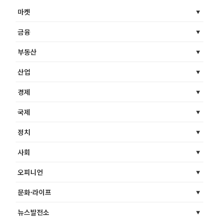
마켓
금융
부동산
산업
경제
국제
정치
사회
오피니언
문화·라이프
뉴스발전소