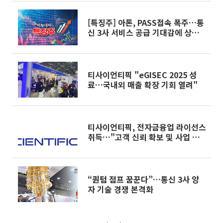
[특징주] 아톤, PASS접속 폭주…통
신 3사 서비스 공급 기대감에 상승
세
티사이언티픽 "eGISEC 2025 성
료…국내외 매출 확장 기회 열려"
티사이언티픽, 전자금융업 라이선스
취득…"고객 신뢰 확보 및 사업 시
너지 창출"
“퀀텀 점프 꿈꾼다”…통신 3사 양
자 기술 경쟁 본격화