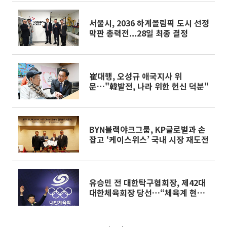
서울시, 2036 하계올림픽 도시 선정
막판 총력전...28일 최종 결정
崔대행, 오성규 애국지사 위
문…"韓발전, 나라 위한 헌신 덕분"
BYN블랙야크그룹, KP글로벌과 손
잡고 ‘케이스위스’ 국내 시장 재도전
유승민 전 대한탁구협회장, 제42대
대한체육회장 당선…“체육계 현안
하나씩 풀어나갈 것”