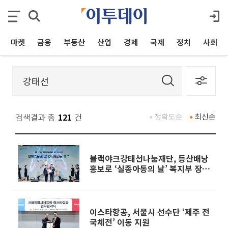
마켓
금융
부동산
산업
경제
국제
정치
사회
검색결과 총
121
건
정확도순
최신순
블랙야크강태선나눔재단, 등산배낭
홍보로 ‘실종아동의 날’ 복지부 장관
상
이스타항공, 서울시 선수단 ‘제주 전
국체전’ 이동 지원