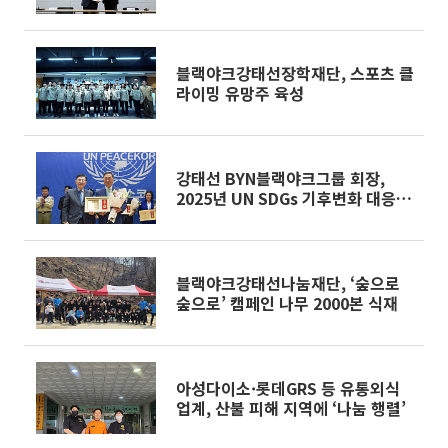
블랙야크강태선장학재단, 스포츠 클
라이밍 유망주 육성
강태선 BYN블랙야크그룹 회장,
2025년 UN SDGs 기후변화 대응
대상 수상
블랙야크강태선나눔재단, ‘숲으로
숲으로’ 캠페인 나무 2000본 식재
아성다이소·롯데GRS 등 유통외식
업계, 산불 피해 지역에 ‘나눔 행렬’