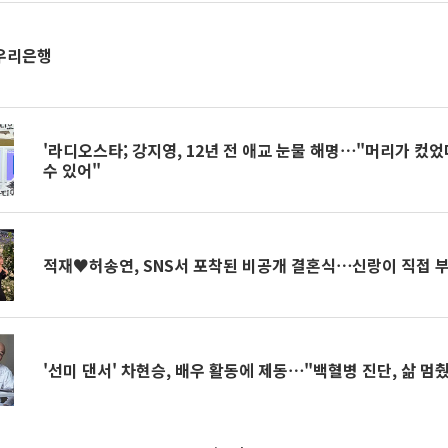
·우리은행
'라디오스타; 강지영, 12년 전 애교 눈물 해명⋯"머리가 컸었
수 있어"
적재♥허송연, SNS서 포착된 비공개 결혼식⋯신랑이 직접 부른
'선미 댄서' 차현승, 배우 활동에 제동⋯"백혈병 진단, 삶 멈