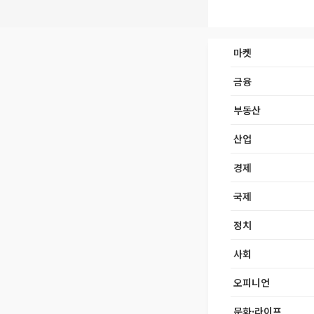
마켓
금융
부동산
산업
경제
국제
정치
사회
오피니언
문화·라이프