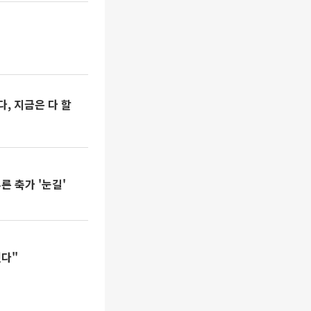
다, 지금은 다 할
 축가 '눈길'
췄다"