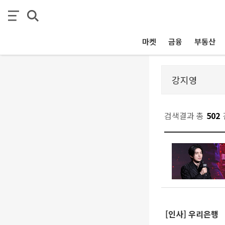
마켓
금융
부동산
검색결과 총
502
[인사] 우리은행