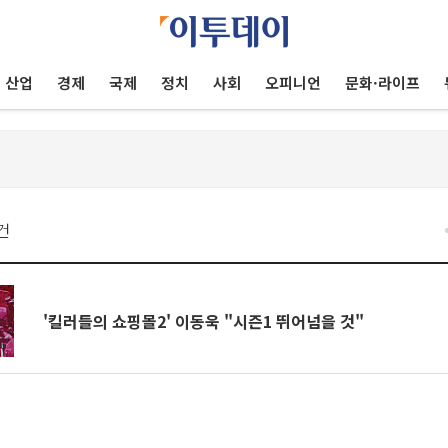
산업
경제
국제
정치
사회
오피니언
문화·라이프
건
'킬러들의 쇼핑몰2' 이동욱 "시즌1 뛰어넘을 것"