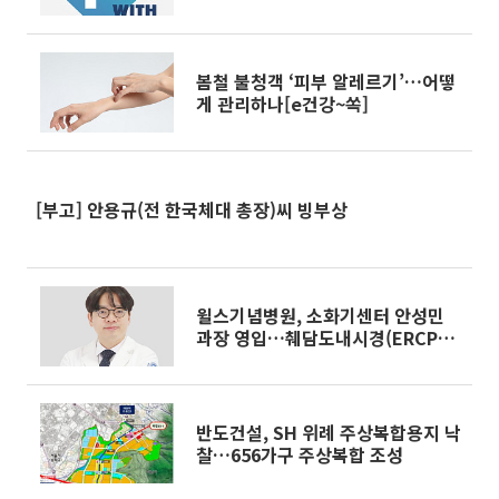
봄철 불청객 ‘피부 알레르기’…어떻
게 관리하나[e건강~쏙]
[부고] 안용규(전 한국체대 총장)씨 빙부상
윌스기념병원, 소화기센터 안성민
과장 영입…췌담도내시경(ERCP)
진료 본격화
반도건설, SH 위례 주상복합용지 낙
찰…656가구 주상복합 조성