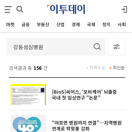
마켓
금융
부동산
산업
경제
국제
정치
사회
검색결과 총
156
건
정확도순
최신순
[BioS]씨어스, '모비케어' 뇌졸중
국내 첫 임상연구 "논문"
“아프면 병원까지 연결”…지역병원
연계로 학맞통 강화