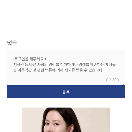
댓글
0 / 300