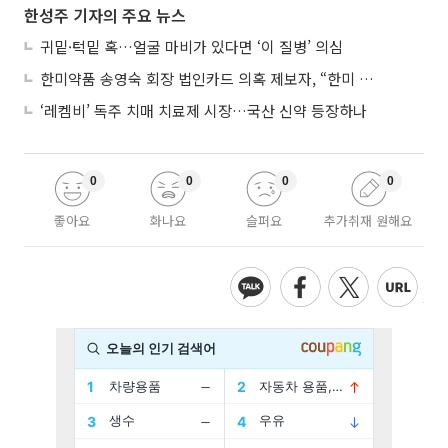
한성주 기자의 주요 뉴스
귀밑·턱밑 혹…얼굴 마비가 있다면 ‘이 질병’ 의심
한미약품 송영숙 회장 법인카드 의혹 제보자, “한미 잘 되기 바라는 마음”
‘레켐비’ 독주 치매 치료제 시장…국산 신약 등장하나
0
0
0
0
좋아요
화나요
슬퍼요
추가취재 원해요