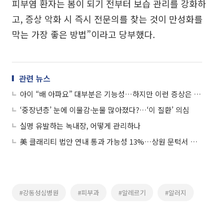
피부염 환자는 봄이 되기 전부터 보습 관리를 강화하
고, 증상 악화 시 즉시 전문의를 찾는 것이 만성화를
막는 가장 좋은 방법”이라고 당부했다.
관련 뉴스
아이 “배 아파요” 대부분은 기능성…하지만 이런 증상은 주의
‘중장년층’ 눈에 이물감·눈물 많아졌다?…‘이 질환’ 의심
실명 유발하는 녹내장, 어떻게 관리하나
美 클래리티 법안 연내 통과 가능성 13%…상원 문턱서 제동
#강동성심병원
#피부과
#알레르기
#알러지