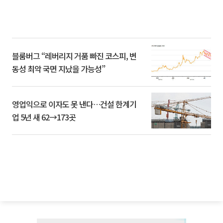
블룸버그 “레버리지 거품 빠진 코스피, 변
동성 최악 국면 지났을 가능성”
영업익으로 이자도 못 낸다…건설 한계기
업 5년 새 62→173곳