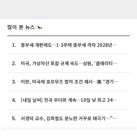
많이 본 뉴스
종부세 개편에도…1·3주택 종부세 격차 2028년부터 확대
1.
미국, 가상자산 포괄 규제 속도…상원, ‘클래리티법’ 9월 절차투표 추진
2.
이란, 미국에 호르무즈 합의 조건 제시…美 “경기 아직 안 끝나” [종합]
3.
[내일 날씨] 전국 무더위 계속…10일 낮 최고 34도 육박
4.
서경덕 교수, 김희철도 분노한 거꾸로 태극기⋯"엉터리는 아냐, 아쉬울 뿐"
5.