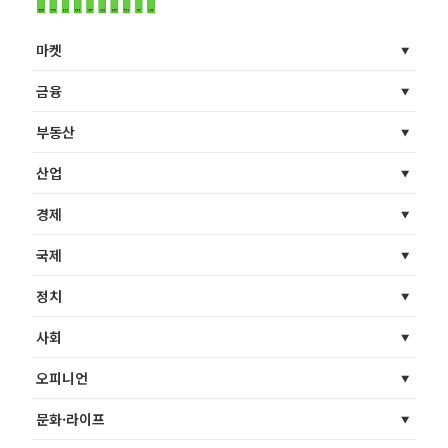
마켓
금융
부동산
산업
경제
국제
정치
사회
오피니언
문화·라이프