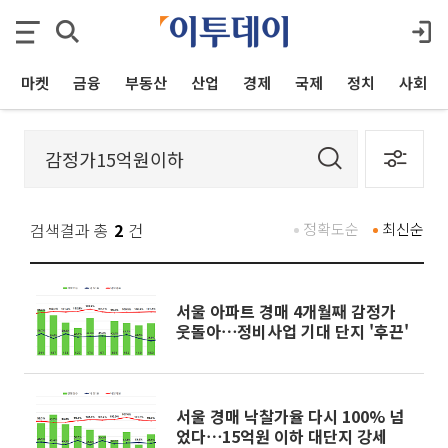
마켓
금융
부동산
산업
경제
국제
정치
사회
검색결과 총
2
건
정확도순
최신순
서울 아파트 경매 4개월째 감정가
웃돌아⋯정비사업 기대 단지 '후끈'
서울 경매 낙찰가율 다시 100% 넘
었다⋯15억원 이하 대단지 강세