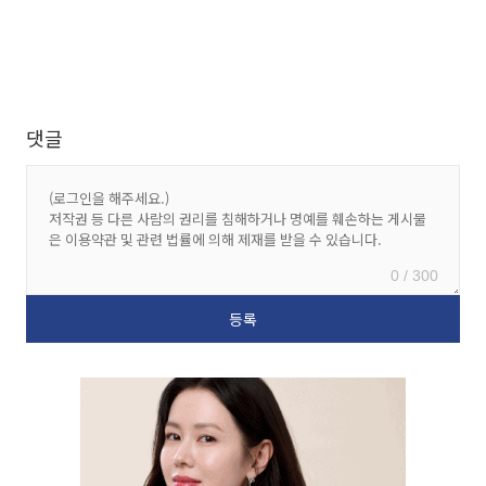
댓글
0 / 300