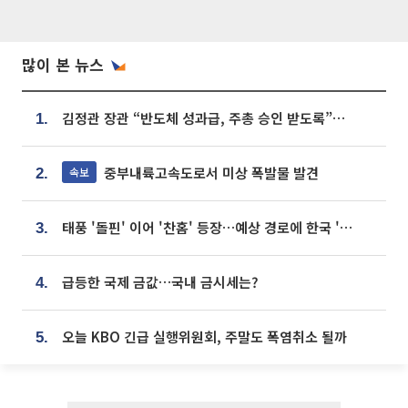
많이 본 뉴스
김정관 장관 “반도체 성과급, 주총 승인 받도록”…상법·자본시장법 개정 시사
1.
중부내륙고속도로서 미상 폭발물 발견
속보
2.
태풍 '돌핀' 이어 '찬홈' 등장…예상 경로에 한국 '한숨'
3.
급등한 국제 금값…국내 금시세는?
4.
오늘 KBO 긴급 실행위원회, 주말도 폭염취소 될까
5.