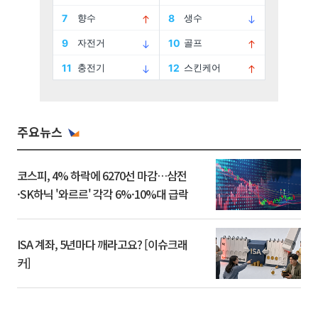
주요뉴스
코스피, 4% 하락에 6270선 마감…삼전
·SK하닉 '와르르' 각각 6%·10%대 급락
ISA 계좌, 5년마다 깨라고요? [이슈크래
커]