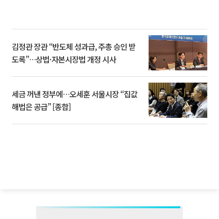
김정관 장관 “반도체 성과급, 주총 승인 받
도록”…상법·자본시장법 개정 시사
세금 꺼낸 정부에…오세훈 서울시장 “집값
해법은 공급” [종합]