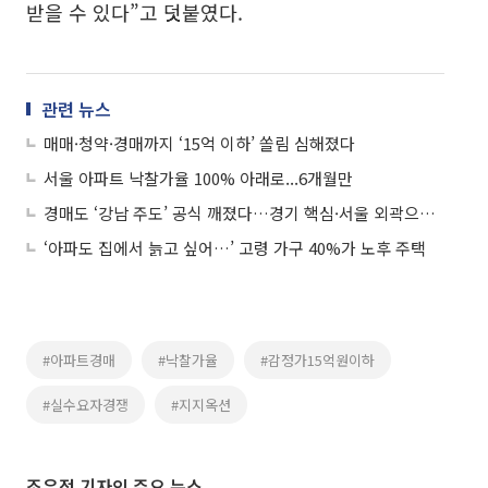
받을 수 있다”고 덧붙였다.
관련 뉴스
매매·청약·경매까지 ‘15억 이하’ 쏠림 심해졌다
서울 아파트 낙찰가율 100% 아래로...6개월만
경매도 ‘강남 주도’ 공식 깨졌다…경기 핵심·서울 외곽으로 중심 이동
‘아파도 집에서 늙고 싶어…’ 고령 가구 40%가 노후 주택
#아파트경매
#낙찰가율
#감정가15억원이하
#실수요자경쟁
#지지옥션
조유정 기자의 주요 뉴스