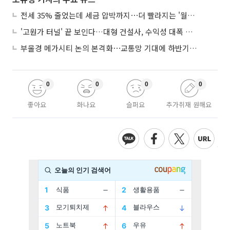
전세 35% 줄었는데 세금 압박까지⋯더 빨라지는 '월세화'
'고원가 터널' 끝 보인다…대형 건설사, 수익성 대폭 개선
부울경 메가시티 논의 본격화⋯교통망 기대에 하반기 분양시장 '주목'
0
0
0
0
좋아요
화나요
슬퍼요
추가취재 원해요