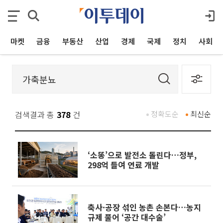
마켓
금융
부동산
산업
경제
국제
정치
사회
검색결과 총
378
건
정확도순
최신순
‘소똥’으로 발전소 돌린다…정부,
298억 들여 연료 개발
축사·공장 섞인 농촌 손본다…농지
규제 풀어 ‘공간 대수술’