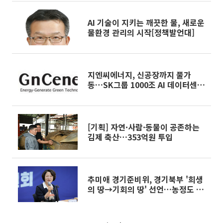
AI 기술이 지키는 깨끗한 물, 새로운
물환경 관리의 시작[정책발언대]
지엔씨에너지, 신공장까지 풀가
동…SK그룹 1000조 AI 데이터센터
투자에 기대감 ‘UP’
[기획] 자연·사람·동물이 공존하는
김제 축산…353억원 투입
추미애 경기준비위, 경기북부 '희생
의 땅→기회의 땅' 선언…농정도 AI
로 대전환