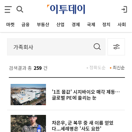
마켓
금융
부동산
산업
경제
국제
정치
사회
검색결과 총
259
건
정확도순
최신순
'1조 몸값' 시지바이오 매각 제동…
글로벌 PE에 쏠리는 눈
차은우, 군 복무 중 새 이름 얻었
다...세례명은 '사도 요한'