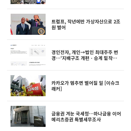
트럼프, 작년에만 가상자산으로 2조
원 벌어
경인전자, 개인→법인 최대주주 변
경…‘지배구조 개편ㆍ승계 밑작업’
그리나
카카오가 멈추면 벌어질 일 [이슈크
래커]
금융권 겨눈 국세청…하나금융 이어
메리츠증권 특별세무조사