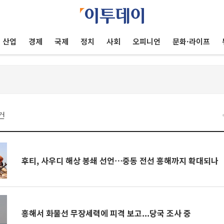
산업
경제
국제
정치
사회
오피니언
문화·라이프
건
후티, 사우디 해상 봉쇄 선언⋯중동 전선 홍해까지 확대되나
홍해서 화물선 무장세력에 피격 보고...당국 조사 중