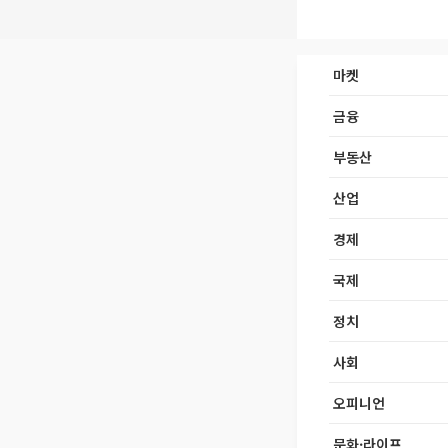
마켓
금융
부동산
산업
경제
국제
정치
사회
오피니언
문화·라이프