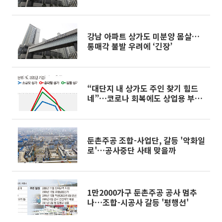
60%가 신고가
강남 아파트 상가도 미분양 몸살…
통매각 불발 우려에 ‘긴장’
“대단지 내 상가도 주인 찾기 힘드
네”…코로나 회복에도 상업용 부동
산 ‘암울’
둔촌주공 조합-사업단, 갈등 '악화일
로'…공사중단 사태 맞을까
1만2000가구 둔촌주공 공사 멈추
나…조합-시공사 갈등 '평행선'