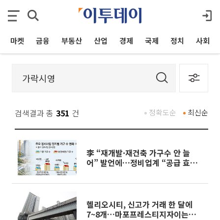
마켓
금융
부동산
산업
경제
국제
정치
사회
검색결과 총
351
건
정확도순
최신순
李 “재개발·재건축 가구수 안 늘
어” 발언에…정비업계 “공급 효과
분명”
헬리오시티, 신고가 거래 한 달에
7~8개…마포프레스티지자이는