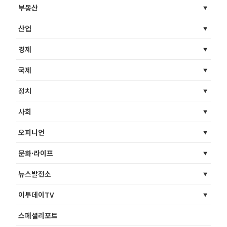
부동산
산업
경제
국제
정치
사회
오피니언
문화·라이프
뉴스발전소
이투데이TV
스페셜리포트