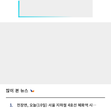
많이 본 뉴스
전장연, 오늘(10일) 서울 지하철 4호선 혜화역 시위…1호선 용산역 무정차
1.