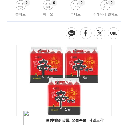
0
0
0
0
좋아요
화나요
슬퍼요
추가취재 원해요