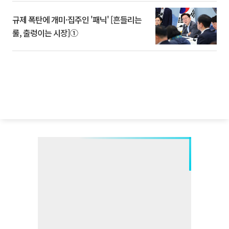
규제 폭탄에 개미·집주인 '패닉' [흔들리는
룰, 출렁이는 시장]①