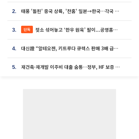
태풍 '돌핀' 중국 상륙, '찬홈' 일본→한국…각국 기상청 예상 경로는?
2.
젖소 섞어놓고 ‘한우 원육’ 팔이...공영홈쇼핑 표기·검증 구멍
단독
3.
대신證 “알테오젠, 키트루다 큐렉스 판매 3배 급증…목표가 41만원 상향”
4.
재건축·재개발 이주비 대출 숨통…정부, HF 보증 신설 추진
5.