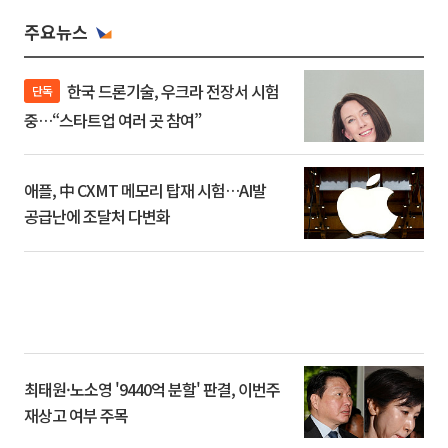
주요뉴스
한국 드론기술, 우크라 전장서 시험
단독
중…“스타트업 여러 곳 참여”
애플, 中 CXMT 메모리 탑재 시험…AI발
공급난에 조달처 다변화
최태원·노소영 '9440억 분할' 판결, 이번주
재상고 여부 주목