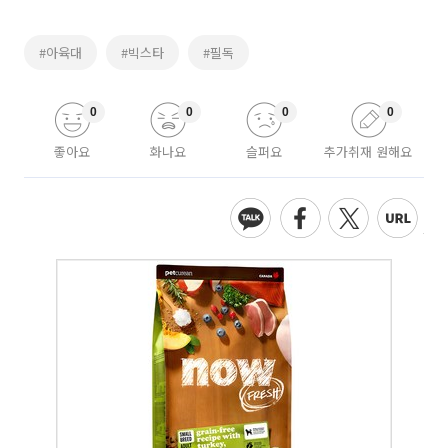
#아육대
#빅스타
#필독
0
0
0
0
좋아요
화나요
슬퍼요
추가취재 원해요