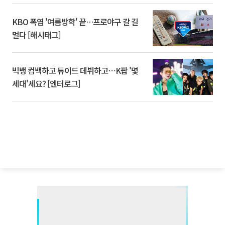
KBO 폭염 '여름방학' 끝…프로야구 갈 길
멀다 [해시태그]
빅뱅 컴백하고 튜이드 데뷔하고⋯K팝 '몇
세대'세요? [엔터로그]