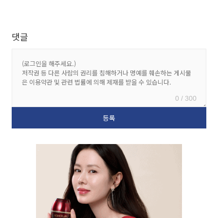
댓글
0 / 300