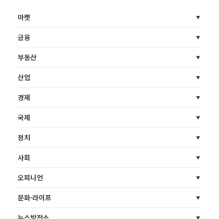
마켓
금융
부동산
산업
경제
국제
정치
사회
오피니언
문화·라이프
뉴스발전소