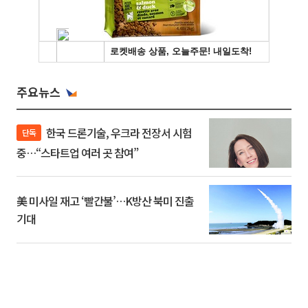
주요뉴스
한국 드론기술, 우크라 전장서 시험
단독
중…“스타트업 여러 곳 참여”
美 미사일 재고 ‘빨간불’…K방산 북미 진출
기대