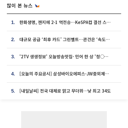
많이 본 뉴스
한화생명, 젠지에 2-1 역전승⋯KeSPA컵 결선 스테이지 2 직행
1.
대규모 공급 ‘최후 카드’ 그린벨트⋯관건은 ‘속도’ [주택공급 승부수의 조건]
2.
'2TV 생생정보' 오늘방송맛집- 민어 한 상 '청○○○' vs 전복 한 상 '명○'
3.
[오늘의 주요공시] 삼성바이오에피스·JW중외제약·한미반도체·SK바이오사이언스 등
4.
[내일날씨] 전국 대체로 맑고 무더위…낮 최고 34도
5.