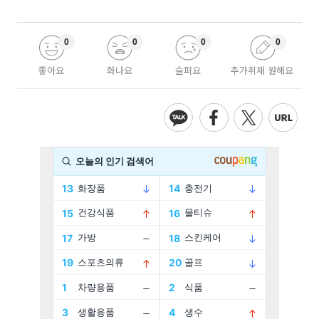
0
0
0
0
좋아요
화나요
슬퍼요
추가취재 원해요