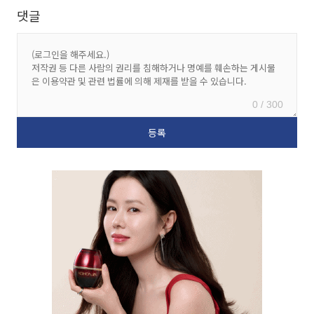
댓글
0 / 300