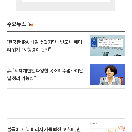
주요뉴스
‘한국판 IRA’ 베일 벗었지만…반도체·배터
리 업계 “시행령이 관건”
與 “세제개편안 다양한 목소리 수렴…이달
말 정리 가능성”
블룸버그 “레버리지 거품 빠진 코스피, 변