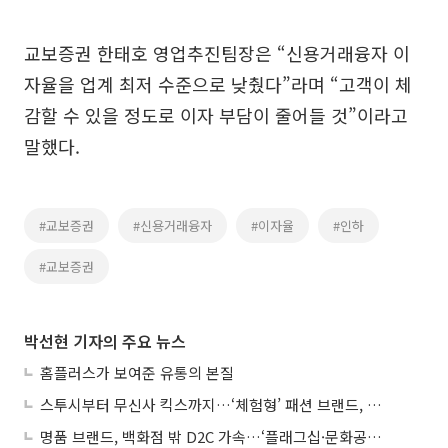
교보증권 한태호 영업추진팀장은 “신용거래융자 이
자율을 업계 최저 수준으로 낮췄다”라며 “고객이 체
감할 수 있을 정도로 이자 부담이 줄어들 것”이라고
말했다.
#교보증권
#신용거래융자
#이자율
#인하
#교보증권
박선현 기자의 주요 뉴스
홈플러스가 보여준 유통의 본질
스투시부터 무신사 킥스까지…‘체험형’ 패션 브랜드, 잇단 제주행
명품 브랜드, 백화점 밖 D2C 가속…‘플래그십·문화공간’ 전략 눈길