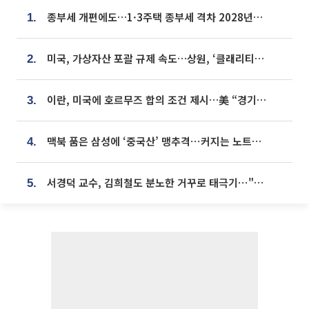
종부세 개편에도…1·3주택 종부세 격차 2028년부터 확대
1.
미국, 가상자산 포괄 규제 속도…상원, ‘클래리티법’ 9월 절차투표 추진
2.
이란, 미국에 호르무즈 합의 조건 제시…美 “경기 아직 안 끝나” [종합]
3.
맥북 품은 삼성에 ‘중국산’ 맹추격⋯커지는 노트북 OLED 시장
4.
서경덕 교수, 김희철도 분노한 거꾸로 태극기⋯"엉터리는 아냐, 아쉬울 뿐"
5.