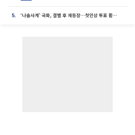
‘나솔사계’ 국화, 결별 후 재등장⋯첫인상 투표 휩쓸고 ‘인기녀’ 등극
5.