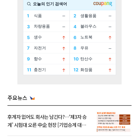
주요뉴스
후계자 없어도 회사는 남긴다?…‘제3자 승
계’ 시험대 오른 中企 현장 [기업승계 대전
환]