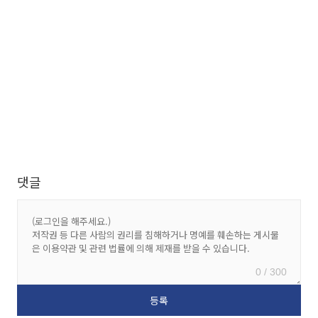
댓글
0 / 300