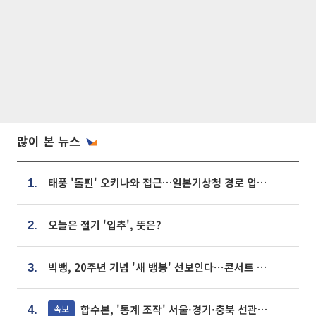
많이 본 뉴스
태풍 '돌핀' 오키나와 접근…일본기상청 경로 업데이트
1.
오늘은 절기 '입추', 뜻은?
2.
빅뱅, 20주년 기념 '새 뱅봉' 선보인다⋯콘서트 앞두고 팝업 개최
3.
합수본, '통계 조작' 서울·경기·충북 선관위 등 추가 압수수색
속보
4.