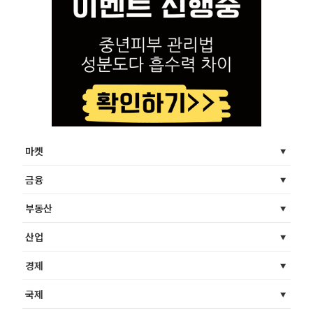
마켓
금융
부동산
산업
경제
국제