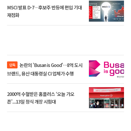
MSCI 발표 D-7…후보주 반등에 편입 기대
재점화
논란의 'Busan is Good'…8억 도시
단독
브랜드, 용산 대통령실 CI 업체가 수행
2000억 수혈받은 홈플러스 ‘오늘 가오
픈’...13일 정식 개장 시험대