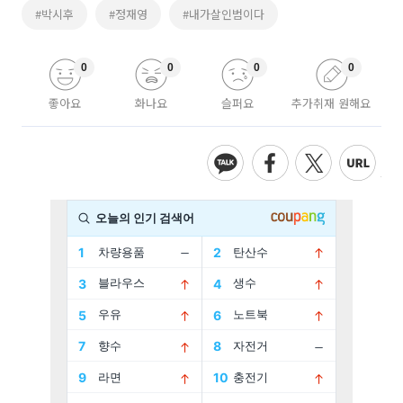
#박시후
#정재영
#내가살인범이다
0
0
0
0
좋아요
화나요
슬퍼요
추가취재 원해요