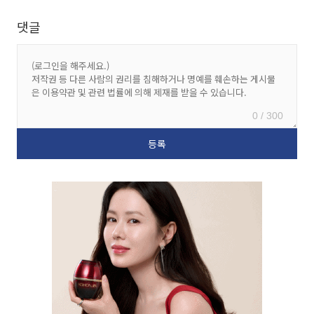
댓글
0 / 300