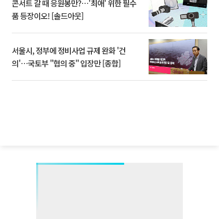
콘서트 갈 때 응원봉만?⋯'최애' 위한 필수
품 등장이오! [솔드아웃]
서울시, 정부에 정비사업 규제 완화 '건
의'⋯국토부 "협의 중" 입장만 [종합]