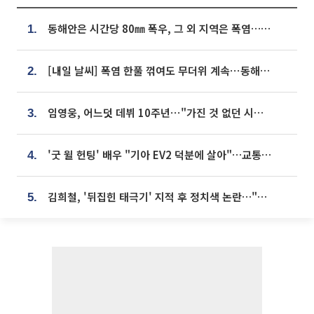
동해안은 시간당 80㎜ 폭우, 그 외 지역은 폭염…‘극과 극 날씨’
1.
[내일 날씨] 폭염 한풀 꺾여도 무더위 계속⋯동해안 이틀 연속 비
2.
임영웅, 어느덧 데뷔 10주년⋯"가진 것 없던 시절, 내 앞엔 20명의 팬뿐"
3.
'굿 윌 헌팅' 배우 "기아 EV2 덕분에 살아"…교통사고 후 안전성 극찬
4.
김희철, '뒤집힌 태극기' 지적 후 정치색 논란…"좌우 떠나 우리나라 국기"
5.