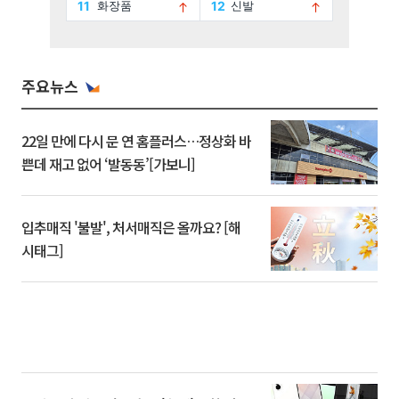
주요뉴스
22일 만에 다시 문 연 홈플러스…정상화 바
쁜데 재고 없어 ‘발동동’[가보니]
입추매직 '불발', 처서매직은 올까요? [해
시태그]