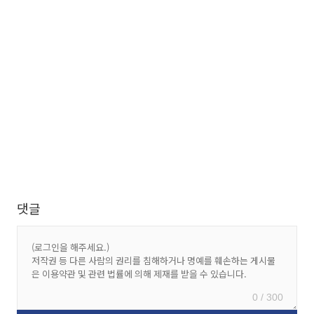
댓글
0 / 300