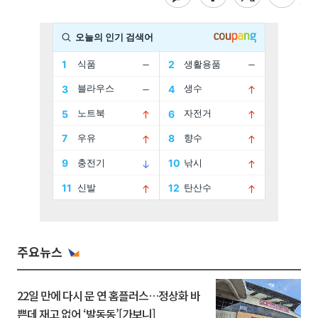
주요뉴스
22일 만에 다시 문 연 홈플러스…정상화 바
쁜데 재고 없어 ‘발동동’[가보니]