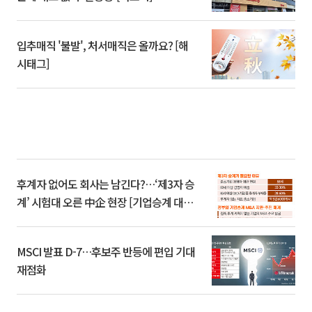
입추매직 '불발', 처서매직은 올까요? [해
시태그]
후계자 없어도 회사는 남긴다?…‘제3자 승
계’ 시험대 오른 中企 현장 [기업승계 대전
환]
MSCI 발표 D-7…후보주 반등에 편입 기대
재점화