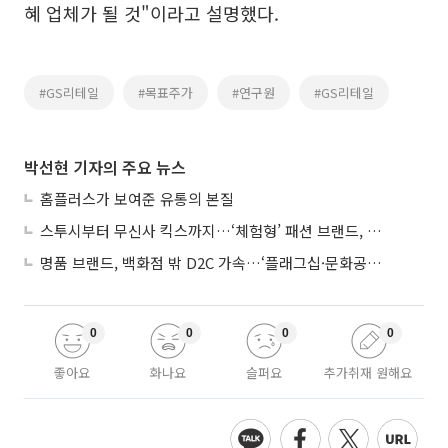
혜 업체가 될 것"이라고 설명했다.
#GS리테일
#목표주가
#연구원
#GS리테일
박선현 기자의 주요 뉴스
홈플러스가 보여준 유통의 본질
스투시부터 무신사 킥스까지…‘체험형’ 패션 브랜드, 잇단 제주행
명품 브랜드, 백화점 밖 D2C 가속…‘플래그십·문화공간’ 전략 눈길
0
0
0
0
좋아요
화나요
슬퍼요
추가취재 원해요