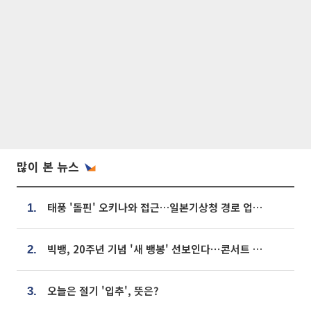
많이 본 뉴스
태풍 '돌핀' 오키나와 접근…일본기상청 경로 업데이트
1.
빅뱅, 20주년 기념 '새 뱅봉' 선보인다⋯콘서트 앞두고 팝업 개최
2.
오늘은 절기 '입추', 뜻은?
3.