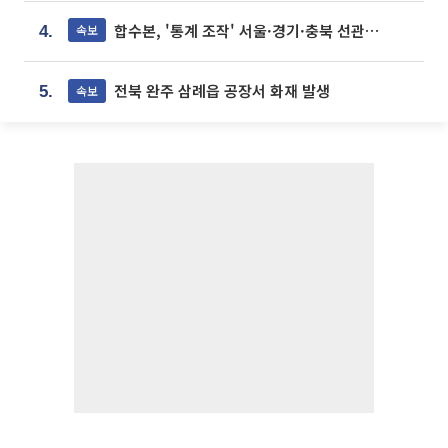
합수본, '통계 조작' 서울·경기·충북 선관위 등 추가 압수수색
속보
4.
전북 완주 삼례읍 공장서 화재 발생
속보
5.