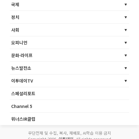
국제
정치
사회
오피니언
문화·라이프
뉴스발전소
이투데이TV
스페셜리포트
Channel 5
위너스IR클럽
무단전재 및 수집, 복사, 재배포, AI학습 이용 금지
Copyright 2006.
이투데이
. All rights reserved