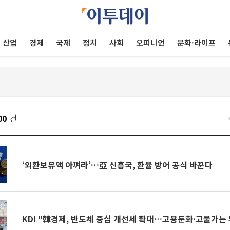
산업
경제
국제
정치
사회
오피니언
문화·라이프
00
건
‘외환보유액 아껴라’…亞 신흥국, 환율 방어 공식 바꾼다
KDI "韓경제, 반도체 중심 개선세 확대…고용둔화·고물가는