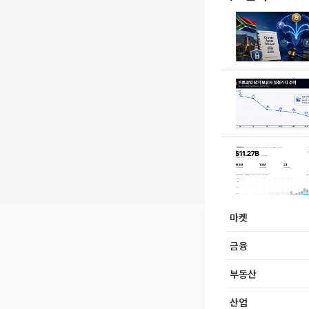
마켓
금융
부동산
산업