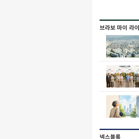
브라보 마이 라
넥스블록